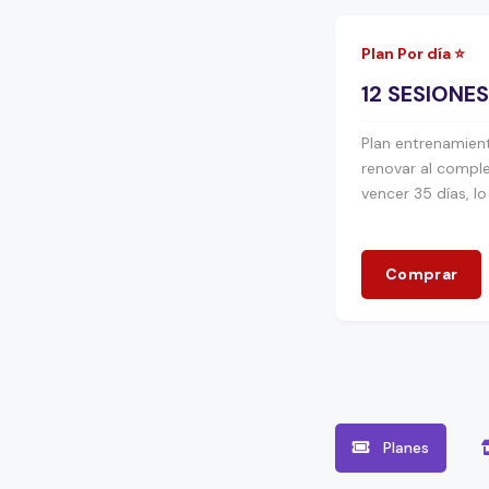
Plan Por día ⭐️
12 SESIONES
Plan entrenamient
renovar al complet
vencer 35 días, l
Comprar
Planes