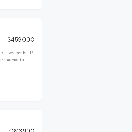
$459.000
 al vencer los 12
ntrenamiento
$396.900