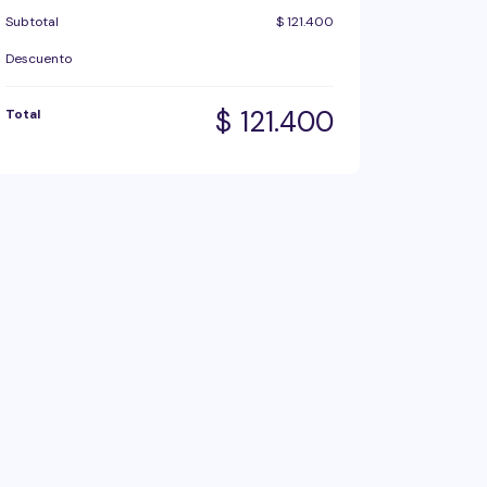
Subtotal
$
121.400
Descuento
$
121.400
Total