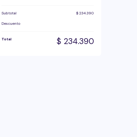
Subtotal
$
234.390
Descuento
$
234.390
Total