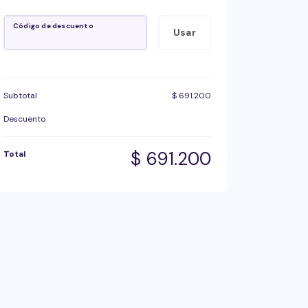
Código de descuento
Usar
Subtotal
$
691.200
Descuento
$
691.200
Total